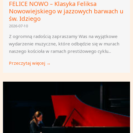
FELICE NOWO – Klasyka Feliksa
Nowowiejskiego w jazzowych barwach u
św. Idziego
2026-07-10
Z ogromną radością zapraszamy Was na wyjątkowe
wydarzenie muzyczne, które odbędzie się w murach
naszego kościoła w ramach prestiżowego cyklu...
Przeczytaj więcej →