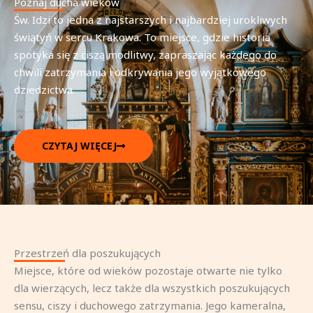
Poznaj ducha wieków
Św. Idzi to jedna z najstarszych i najbardziej urokliwych
świątyń w sercu Krakowa. To miejsce, gdzie historia
spotyka się z ciszą modlitwy, zapraszając każdego do
chwili zatrzymania i odkrywania jego wyjątkowego
dziedzictwa.
CZYTAJ WIĘCEJ
Przestrzeń dla poszukujących
Miejsce, które od wieków pozostaje otwarte nie tylko
dla wierzących, lecz także dla wszystkich poszukujących
sensu, ciszy i duchowego zatrzymania. Jego kameralna,