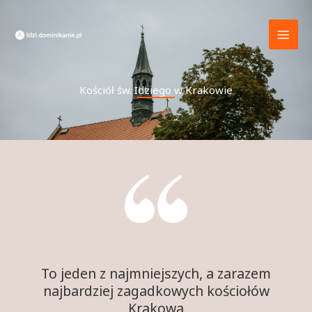
Przejdź
do
treści
Kościół św. Idziego w Krakowie
To jeden z najmniejszych, a zarazem
najbardziej zagadkowych kościołów
Krakowa